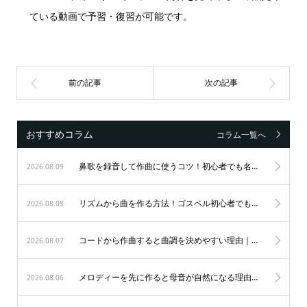
ている動画で予習・復習が可能です。
おすすめコラム
コラム一覧へ
鼻歌を録音して作曲に使うコツ！初心者でも名曲が生まれる3つのステップ
2026.08.09
リズムから曲を作る方法！ゴスペル初心者でもノリ良く作曲する秘訣
2026.08.08
コードから作曲すると曲調を決めやすい理由｜初心者も納得のゴスペル作曲術
2026.08.07
メロディーを先に作ると母音が自然になる理由｜歌唱力を劇的に変えるゴスペルの秘訣
2026.08.06