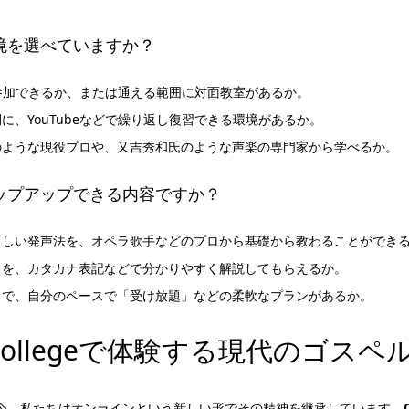
境を選べていますか？
参加できるか、または通える範囲に対面教室があるか。
に、YouTubeなどで繰り返し復習できる環境があるか。
のような現役プロや、又吉秀和氏のような声楽の専門家から学べるか。
ップアップできる内容ですか？
正しい発声法を、オペラ歌手などのプロから基礎から教わることができ
音を、カタカナ表記などで分かりやすく解説してもらえるか。
まで、自分のペースで「受け放題」などの柔軟なプランがあるか。
pel Collegeで体験する現代のゴスペ
た今、私たちはオンラインという新しい形でその精神を継承しています。