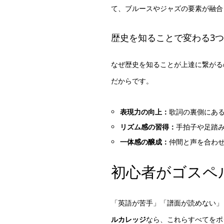
て、ブルースやジャズの要素が融合
歴史を知ることで変わる3
なぜ歴史を知ることが上達に繋がる
だからです。
表現力の向上：
歌詞の裏側にあ
リズム感の習得：
手拍子や足踏
一体感の醸成：
仲間と声を合わ
初心者がゴスペ
「英語が苦手」「譜面が読めない」
ルカレッジ
なら、これらすべてをポ