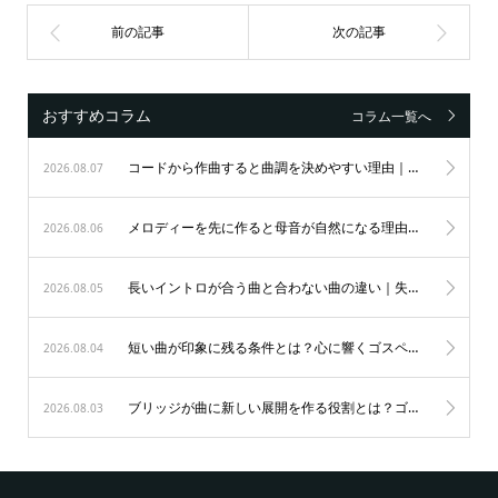
おすすめコラム
コラム一覧へ
コードから作曲すると曲調を決めやすい理由｜初心者も納得のゴスペル作曲術
2026.08.07
メロディーを先に作ると母音が自然になる理由｜歌唱力を劇的に変えるゴスペルの秘訣
2026.08.06
長いイントロが合う曲と合わない曲の違い｜失敗を防ぐ表現の極意
2026.08.05
短い曲が印象に残る条件とは？心に響くゴスペルの表現力を磨く秘訣
2026.08.04
ブリッジが曲に新しい展開を作る役割とは？ゴスペルを劇的に変える5つの秘訣
2026.08.03