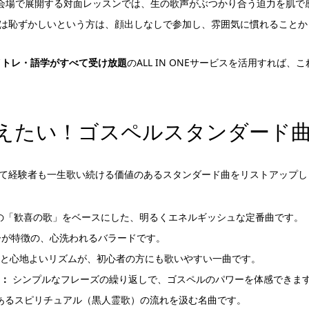
3会場で展開する対面レッスンでは、生の歌声がぶつかり合う迫力を肌で
は恥ずかしいという方は、顔出しなしで参加し、雰囲気に慣れることか
ボイトレ・語学がすべて受け放題
のALL IN ONEサービスを活用すれば
えたい！ゴスペルスタンダード曲
て経験者も一生歌い続ける価値のあるスタンダード曲をリストアップし
の「歓喜の歌」をベースにした、明るくエネルギッシュな定番曲です。
が特徴の、心洗われるバラードです。
と心地よいリズムが、初心者の方にも歌いやすい一曲です。
y：
シンプルなフレーズの繰り返しで、ゴスペルのパワーを体感できま
あるスピリチュアル（黒人霊歌）の流れを汲む名曲です。