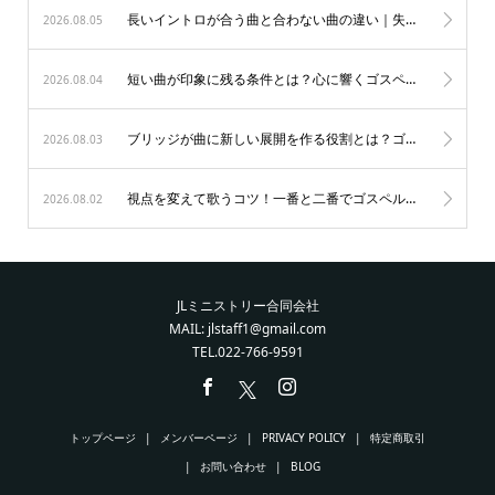
長いイントロが合う曲と合わない曲の違い｜失敗を防ぐ表現の極意
2026.08.05
短い曲が印象に残る条件とは？心に響くゴスペルの表現力を磨く秘訣
2026.08.04
ブリッジが曲に新しい展開を作る役割とは？ゴスペルを劇的に変える5つの秘訣
2026.08.03
視点を変えて歌うコツ！一番と二番でゴスペルの表現を深める4ステップ
2026.08.02
JLミニストリー合同会社
MAIL: jlstaff1@gmail.com
TEL.022-766-9591
トップページ
メンバーページ
PRIVACY POLICY
特定商取引
お問い合わせ
BLOG