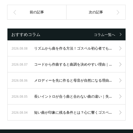
おすすめコラム
コラム一覧へ
リズムから曲を作る方法！ゴスペル初心者でもノリ良く作曲する秘訣
2026.08.08
コードから作曲すると曲調を決めやすい理由｜初心者も納得のゴスペル作曲術
2026.08.07
メロディーを先に作ると母音が自然になる理由｜歌唱力を劇的に変えるゴスペルの秘訣
2026.08.06
長いイントロが合う曲と合わない曲の違い｜失敗を防ぐ表現の極意
2026.08.05
短い曲が印象に残る条件とは？心に響くゴスペルの表現力を磨く秘訣
2026.08.04