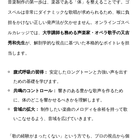
音楽制作の第一歩は、楽器である「体」を整えることです。ゴ
スペルは非常にダイナミックな歌唱が求められるため、喉に負
担をかけない正しい発声法が欠かせません。オンラインゴスペ
ルカレッジでは、
大学講師も務める声楽家・オペラ歌手の又吉
秀和先生
が、解剖学的な視点に基づいた本格的なボイトレを担
当します。
腹式呼吸の習得：
安定したロングトーンと力強い声を出す
ための基礎を学びます。
共鳴のコントロール：
響きのある豊かな歌声を作るため
に、体のどこを響かせるべきかを理解します。
音域の拡大：
制作したい楽曲のメロディを余裕を持って歌
いこなせるよう、音域を広げていきます。
「歌の経験がまったくない」という方でも、プロの視点から個