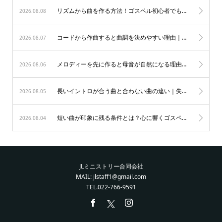
リズムから曲を作る方法！ゴスペル初心者でもノリ良く作曲する秘訣
2026.08.08
コードから作曲すると曲調を決めやすい理由｜初心者も納得のゴスペル作曲術
2026.08.07
メロディーを先に作ると母音が自然になる理由｜歌唱力を劇的に変えるゴスペルの秘訣
2026.08.06
長いイントロが合う曲と合わない曲の違い｜失敗を防ぐ表現の極意
2026.08.05
短い曲が印象に残る条件とは？心に響くゴスペルの表現力を磨く秘訣
2026.08.04
JLミニストリー合同会社
MAIL: jlstaff1@gmail.com
TEL.022-766-9591