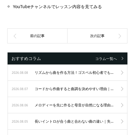
YouTubeチャンネルでレッスン内容を見てみる
おすすめコラム
コラム一覧へ
リズムから曲を作る方法！ゴスペル初心者でもノリ良く作曲する秘訣
2026.08.08
コードから作曲すると曲調を決めやすい理由｜初心者も納得のゴスペル作曲術
2026.08.07
メロディーを先に作ると母音が自然になる理由｜歌唱力を劇的に変えるゴスペルの秘訣
2026.08.06
長いイントロが合う曲と合わない曲の違い｜失敗を防ぐ表現の極意
2026.08.05