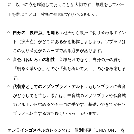
に、以下の点を確認しておくことが大切です。無理をしてパー
トを選ぶことは、挫折の原因になりかねません。
自分の「換声点」を知る：
地声から裏声に切り替わるポイン
ト（換声点）がどこにあるかを把握しましょう。ソプラノは
この切り替えがスムーズである必要があります。
音色（ねいろ）の相性：
音域だけでなく、自分の声の質が
「明るく華やか」なのか「落ち着いて太い」のかを考慮しま
す。
代替案としてのメゾソプラノ・アルト：
もしソプラノの高音
がどうしても苦しい場合は、中音域のメゾソプラノや低音域
のアルトから始めるのも一つの手です。基礎ができてからソ
プラノへ転向する方も多くいらっしゃいます。
オンラインゴスペルカレッジ
では、個別指導「ONLY ONE」を