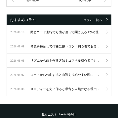
おすすめコラム
コラム一覧へ
同じコード進行でも曲が違って聞こえる3つの理由｜初心者が音楽を楽しむ秘訣
2026.08.10
鼻歌を録音して作曲に使うコツ！初心者でも名曲が生まれる3つのステップ
2026.08.09
リズムから曲を作る方法！ゴスペル初心者でもノリ良く作曲する秘訣
2026.08.08
コードから作曲すると曲調を決めやすい理由｜初心者も納得のゴスペル作曲術
2026.08.07
メロディーを先に作ると母音が自然になる理由｜歌唱力を劇的に変えるゴスペルの秘訣
2026.08.06
JLミニストリー合同会社