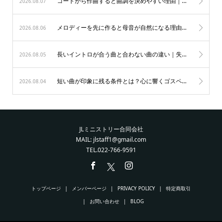
コードから作曲すると曲調を決めやすい理由｜初心者も納得のゴスペル作曲術
2026.08.07
メロディーを先に作ると母音が自然になる理由｜歌唱力を劇的に変えるゴスペルの秘訣
2026.08.06
長いイントロが合う曲と合わない曲の違い｜失敗を防ぐ表現の極意
2026.08.05
短い曲が印象に残る条件とは？心に響くゴスペルの表現力を磨く秘訣
2026.08.04
JLミニストリー合同会社
MAIL: jlstaff1@gmail.com
TEL.022-766-9591
トップページ
メンバーページ
PRIVACY POLICY
特定商取引
お問い合わせ
BLOG