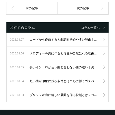
おすすめコラム
コラム一覧へ
コードから作曲すると曲調を決めやすい理由｜初心者も納得のゴスペル作曲術
2026.08.07
メロディーを先に作ると母音が自然になる理由｜歌唱力を劇的に変えるゴスペルの秘訣
2026.08.06
長いイントロが合う曲と合わない曲の違い｜失敗を防ぐ表現の極意
2026.08.05
短い曲が印象に残る条件とは？心に響くゴスペルの表現力を磨く秘訣
2026.08.04
ブリッジが曲に新しい展開を作る役割とは？ゴスペルを劇的に変える5つの秘訣
2026.08.03