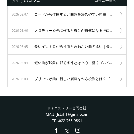
おすすめコラム
コラム一覧へ
コードから作曲すると曲調を決めやすい理由｜初心者も納得のゴスペル作曲術
2026.08.07
メロディーを先に作ると母音が自然になる理由｜歌唱力を劇的に変えるゴスペルの秘訣
2026.08.06
長いイントロが合う曲と合わない曲の違い｜失敗を防ぐ表現の極意
2026.08.05
短い曲が印象に残る条件とは？心に響くゴスペルの表現力を磨く秘訣
2026.08.04
ブリッジが曲に新しい展開を作る役割とは？ゴスペルを劇的に変える5つの秘訣
2026.08.03
JLミニストリー合同会社
MAIL: jlstaff1@gmail.com
TEL.022-766-9591