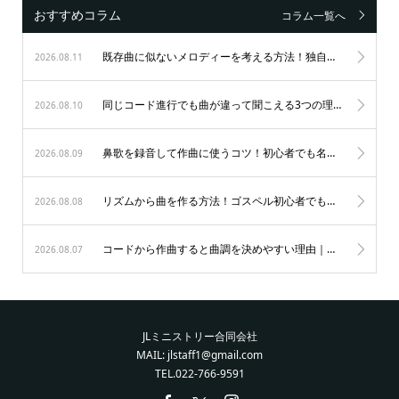
おすすめコラム
コラム一覧へ
既存曲に似ないメロディーを考える方法！独自性を生む4つのステップ
2026.08.11
同じコード進行でも曲が違って聞こえる3つの理由｜初心者が音楽を楽しむ秘訣
2026.08.10
鼻歌を録音して作曲に使うコツ！初心者でも名曲が生まれる3つのステップ
2026.08.09
リズムから曲を作る方法！ゴスペル初心者でもノリ良く作曲する秘訣
2026.08.08
コードから作曲すると曲調を決めやすい理由｜初心者も納得のゴスペル作曲術
2026.08.07
JLミニストリー合同会社
MAIL: jlstaff1@gmail.com
TEL.022-766-9591