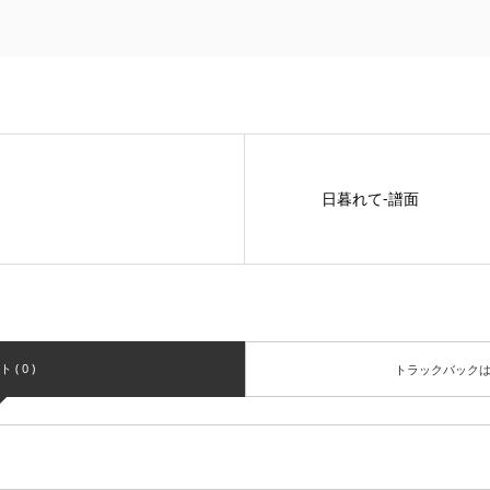
日暮れて-譜面
( 0 )
トラックバック