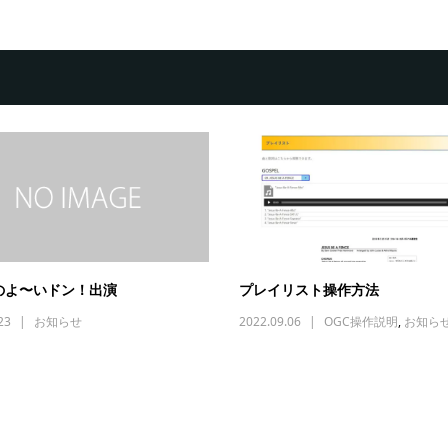
のよ〜いドン！出演
プレイリスト操作方法
23
お知らせ
2022.09.06
OGC操作説明
,
お知ら