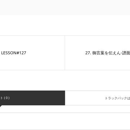
H LESSON#127
27. 御言葉を伝えん-譜面.
( 0 )
トラックバック