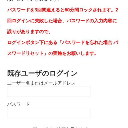
パスワードを3回間違えると60分間ロックされます。2
回ログインに失敗した場合、パスワードの入力内容に
誤りがありますので、
ログインボタン下にある「パスワードを忘れた場合
パ
スワードリセット
」の実施をお願いします。
既存ユーザのログイン
ユーザー名またはメールアドレス
パスワード