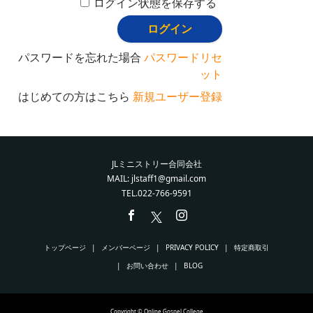
ログイン状態を保存する
パスワードを忘れた場合
パスワードリセ
ット
はじめての方はこちら
新規ユーザー登録
JLミニストリー合同会社
MAIL: jlstaff1@gmail.com
TEL.022-766-9591
トップページ
メンバーページ
PRIVACY POLICY
特定商取引
お問い合わせ
BLOG
Copyright © Online Gospel College