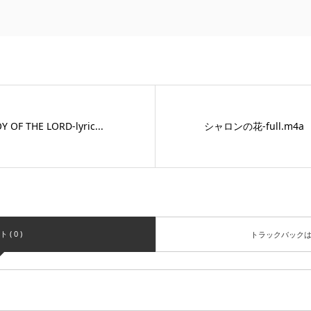
Y OF THE LORD-lyric...
シャロンの花-full.m4a
( 0 )
トラックバック