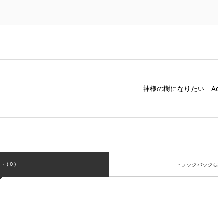
3
神様の樹になりたい Adur-
( 0 )
トラックバック