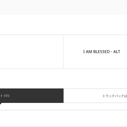
I AM BLESSED - ALT
( 0 )
トラックバック